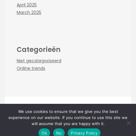
April 2025
March 2025
Categorieën
Niet gecategoriseerd
Online trends
We use cookies to ensure that we give you the best
Copyright online-index.nl 2026 |
Theme by
experience on our website. If you continue to use this site we
ThemeinProgress
|
Proudly powered by WordPress
will assume that you are happy with it.
Ok
No
Privacy Policy