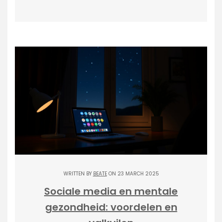
WRITTEN BY
BEATE
ON 23 MARCH 2025
Sociale media en mentale
gezondheid: voordelen en