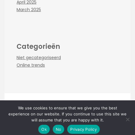
April 2025
March 2025
Categorieën
Niet gecategoriseerd
Online trends
We use cookies to ensure that we give you the best
Copyright online-index.nl 2026 |
Theme by
experience on our website. If you continue to use this site we
ThemeinProgress
|
Proudly powered by WordPress
will assume that you are happy with it.
Ok
No
Privacy Policy